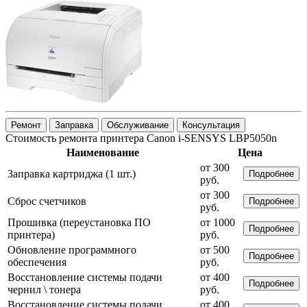
Ремонт
Заправка
Обслуживание
Консультация
Стоимость ремонта принтера Canon i-SENSYS LBP5050n
Наименование
Цена
от 300
Заправка картриджа (1 шт.)
Подробнее
руб.
от 300
Сброс счетчиков
Подробнее
руб.
Прошивка (переустановка ПО
от 1000
Подробнее
принтера)
руб.
Обновление программного
от 500
Подробнее
обеспечения
руб.
Восстановление системы подачи
от 400
Подробнее
чернил \ тонера
руб.
Восстановление системы подачи
от 400