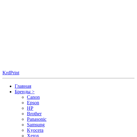
KrdPrint
Главная
Бренды
>
Canon
Epson
HP
Brother
Panasonic
Samsung
Kyocera
Xerox